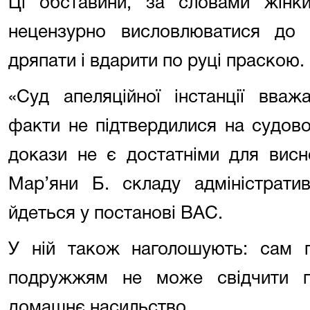
Ці обставини, за словами жінки
нецензурно висловлюватися до ч
дряпати і вдарити по руці праскою
«Суд апеляційної інстанції вваж
факти не підтвердилися на судово
докази не є достатніми для висн
Мар’яни Б. складу адміністрати
йдеться у постанові ВАС.
У ній також наголошують: сам 
подружжям не може свідчити п
домашнє насильство.