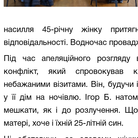
насилля 45-річну жінку притягн
відповідальності. Водночас провад
Під час апеляційного розгляду 
конфлікт, який спровокував к
небажаними візитами. Він, будучи і
у її дім на ночівлю. Ігор Б. нат
мешкати, як і до розлучення. Що
матері, хоче і їхній 25-літній син.