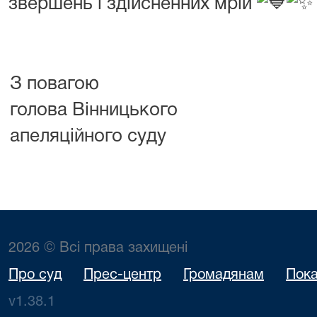
звершень і здійсненних мрій
З повагою
голова Вінницького
апеляційного суду
2026 © Всі права захищені
Про суд
Прес-центр
Громадянам
Пока
v1.38.1